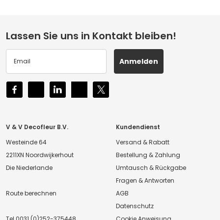
Lassen Sie uns in Kontakt bleiben!
Anmelden
V & V Decofleur B.V.
Kundendienst
Westeinde 64
Versand & Rabatt
2211XN Noordwijkerhout
Bestellung & Zahlung
Die Niederlande
Umtausch & Rückgabe
Fragen & Antworten
Route berechnen
AGB
Datenschutz
Tel
0031 (0)252-375448
Cookie Anweisung