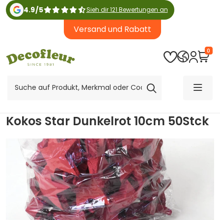
4.9
/
5
Sieh dir 121 Bewertungen an
Versand und Rabatt
0
Kokos Star Dunkelrot 10cm 50Stck