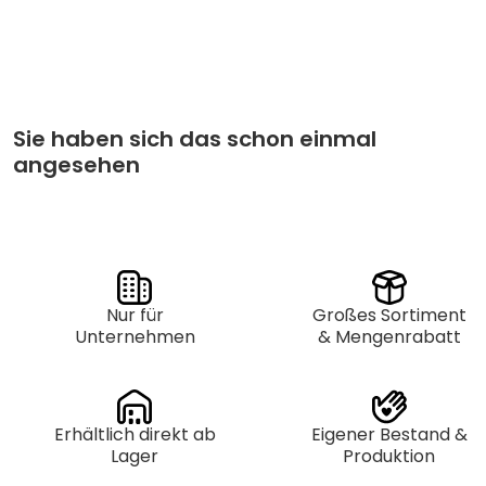
Stückpreis
Abnahme
€
6,95
Kleinverpackung pro 1
€
6,25
Großverpackung pro 40
Sie haben sich das schon einmal
angesehen
Nur für
Großes Sortiment
Unternehmen
& Mengenrabatt
Erhältlich direkt ab
Eigener Bestand &
Lager
Produktion