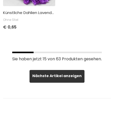
Künstliche Dahlien Lavendel D16cm
Ohne Stiel
€
0,65
Stückpreis
Abnahme
€
0,65
pro 12
Sie haben jetzt
15
von
63
Produkten gesehen.
Nächste Artikel anzeigen