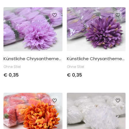
Stückpreis
Abnahme
Stückpreis
Abnahme
€
0,75
pro 12
€
0,60
pro 12
Künstliche Chrysantheme Lila D12cm
Künstliche Chrysantheme Lila D12cm
Ohne Stiel
Ohne Stiel
€
0,35
€
0,35
Stückpreis
Abnahme
Stückpreis
Abnahme
€
0,35
pro 24
€
0,35
pro 24