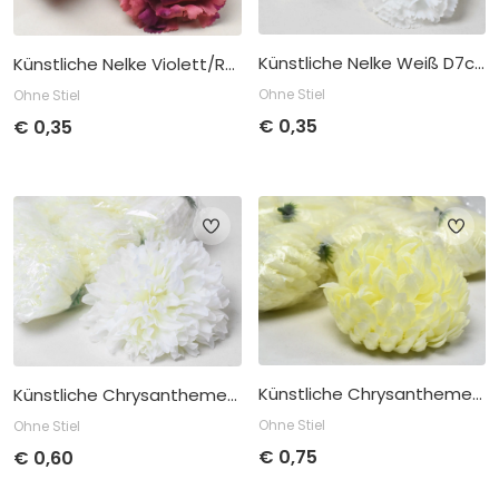
Künstliche Nelke Weiß D7cm
Künstliche Nelke Violett/Rosa D9cm
Ohne Stiel
Ohne Stiel
€
0,35
€
0,35
Stückpreis
Abnahme
Stückpreis
Abnahme
€
0,35
pro 24
€
0,35
pro 24
Künstliche Chrysantheme Gelb/Creme D13cm
Künstliche Chrysantheme Creme D15cm
Ohne Stiel
Ohne Stiel
€
0,75
€
0,60