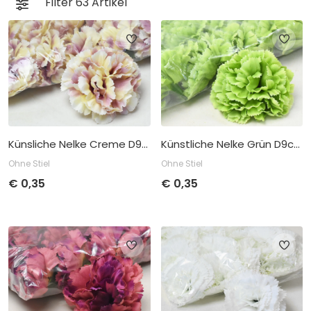
Filter
63
Artikel
Künstliche Nelke Grün D9cm
Künsliche Nelke Creme D9cm
Ohne Stiel
Ohne Stiel
€
0,35
€
0,35
Stückpreis
Abnahme
Stückpreis
Abnahme
€
0,35
pro 24
€
0,35
pro 24