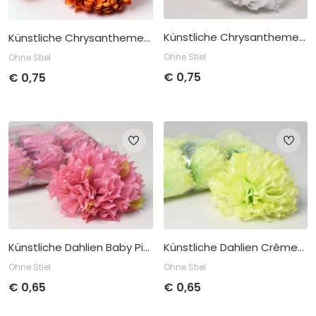
Künstliche Chrysantheme Weiß D13cm
Künstliche Chrysantheme Orange/Gelb D13cm
Ohne Stiel
Ohne Stiel
€
0,75
€
0,75
Stückpreis
Abnahme
Stückpreis
Abnahme
€
0,75
pro 12
€
0,75
pro 12
Künstliche Dahlien Baby Pink D16cm
Künstliche Dahlien Crème/Grun D16cm
Ohne Stiel
Ohne Stiel
€
0,65
€
0,65