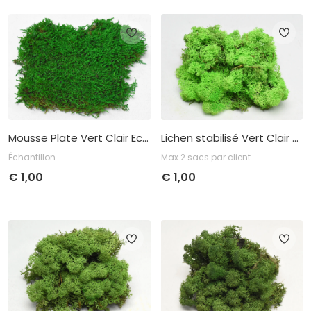
Prix ​​unitaire
Achat
Prix ​​unitaire
Achat
€
2,95
par 1
€
1,00
par 1
Lichen stabilisé Vert Clair 40gr.
Mousse Plate Vert Clair Echantillons
Max 2 sacs par client
Échantillon
€
1,00
€
1,00
Prix ​​unitaire
Achat
Prix ​​unitaire
Achat
€
1,00
par 1
€
1,00
par 1