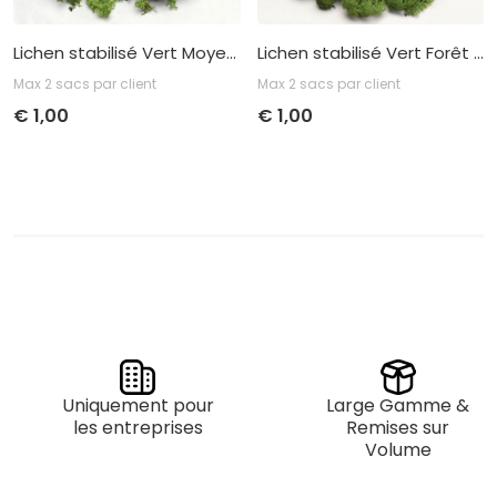
Lichen stabilisé Vert Moyen 40gr.
Lichen stabilisé Vert Forêt 40gr.
Max 2 sacs par client
Max 2 sacs par client
€
1,00
€
1,00
Prix ​​unitaire
Achat
Prix ​​unitaire
Achat
€
1,00
par 1
€
1,00
par 1
Uniquement pour
Large Gamme &
les entreprises
Remises sur
Volume