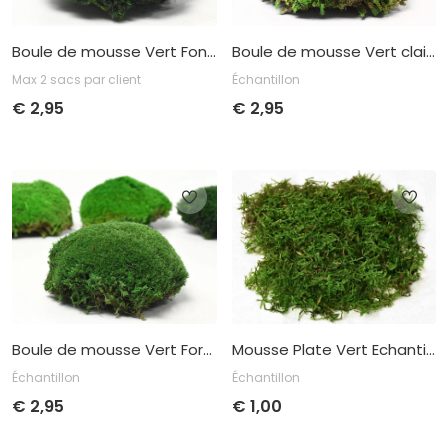
Boule de mousse Vert clair Enchantillon
Boule de mousse Vert Foncé échantillon
Échantillon
Max 2 sacs par client
€
2,95
€
2,95
Prix ​​unitaire
Achat
Prix ​​unitaire
Achat
€
2,95
par 1
€
2,95
par 1
Boule de mousse Vert Forêt échantillon
Mousse Plate Vert Echantillon
Échantillon
Échantillon
€
2,95
€
1,00