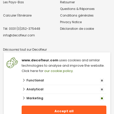
Les Pays-Bas
Retourner
Questions & Réponses
Calculer l'itinéraire
Conditions générales
Privacy Notice
Tél.
0031 (0)252-375448
Déclaration de cookie
info@decofleur.com
Découvrez tout sur Decofleur
www.decofleur.com
uses cookies and similar
technologies to analyse and improve the website.
Click here for
our cookie policy
.
Functional
© 2026 V & V Decofleur B.V.
Analytical
Commerce de gros de fleurs séchées
Grossiste en mousse
Marketing
Mur de mousse
Fleurs séchées
Commerce de gros dans le domaine de la décoration
Accept all