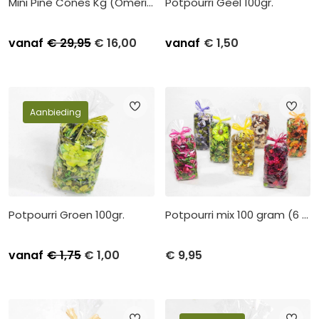
Mini Pine Cones Kg (Omerica)
Potpourri Geel 100gr.
vanaf
€
29,95
€
16,00
vanaf
€
1,50
Stuksprijs
Afname
Stuksprijs
Afname
€
20,00
Kleinverpakking per 1
€
1,75
Kleinverpakking per 6
€
16,00
Grootverpakking per 10
€
1,50
Grootverpakking per 36
Aanbieding
Potpourri Groen 100gr.
Potpourri mix 100 gram (6 zakjes)
vanaf
€
1,75
€
1,00
€
9,95
Stuksprijs
Afname
€
1,25
Kleinverpakking per 6
Stuksprijs
Afname
€
1,00
Grootverpakking per 36
€
9,95
per 1