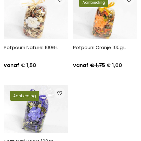
Aanbieding
Potpourri Naturel 100Gr.
Potpourri Oranje 100gr..
vanaf
€
1,50
vanaf
€
1,75
€
1,00
Stuksprijs
Afname
Stuksprijs
Afname
€
1,75
Kleinverpakking per 6
€
1,20
Kleinverpakking per 6
€
1,50
Grootverpakking per 36
€
1,00
Grootverpakking per 36
Aanbieding