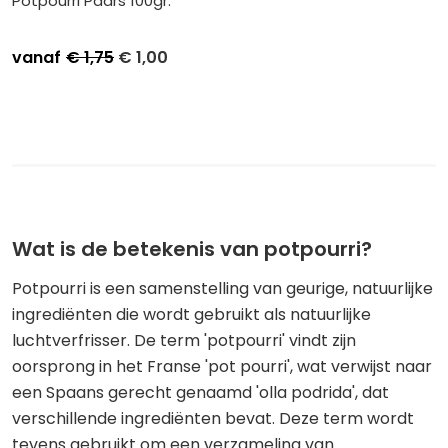
Potpourri Paars 100gr.
vanaf
€
1,75
€
1,00
Stuksprijs
Afname
€
1,25
Kleinverpakking per 6
€
1,00
Grootverpakking per 36
Wat is de betekenis van potpourri?
Potpourri is een samenstelling van geurige, natuurlijke
ingrediënten die wordt gebruikt als natuurlijke
luchtverfrisser. De term 'potpourri' vindt zijn
oorsprong in het Franse 'pot pourri', wat verwijst naar
een Spaans gerecht genaamd 'olla podrida', dat
verschillende ingrediënten bevat. Deze term wordt
tevens gebruikt om een verzameling van