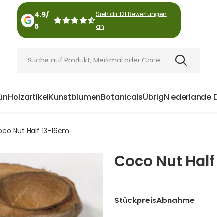
4.9
/
Sieh dir 121 Bewertungen
5
an
ün
Holzartikel
Kunstblumen
Botanicals
Übrig
Niederlande 
oco Nut Half 13-16cm
Coco Nut Half
Stückpreis
Abnahme