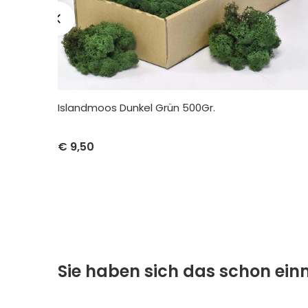
Islandmoos Dunkel Grün 500Gr.
Stückpreis
Abnahme
€
9,50
€
9,50
pro 1
 pro 50
 pro 400
Sie haben sich das schon ei