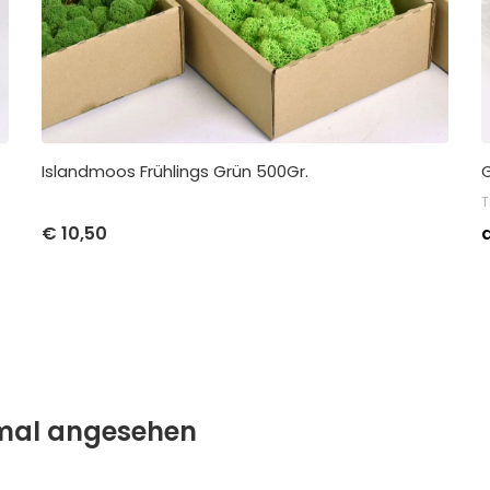
Islandmoos Frühlings Grün 500Gr.
T
Stückpreis
Abnahme
€
10,50
€
10,50
pro 1
nmal angesehen