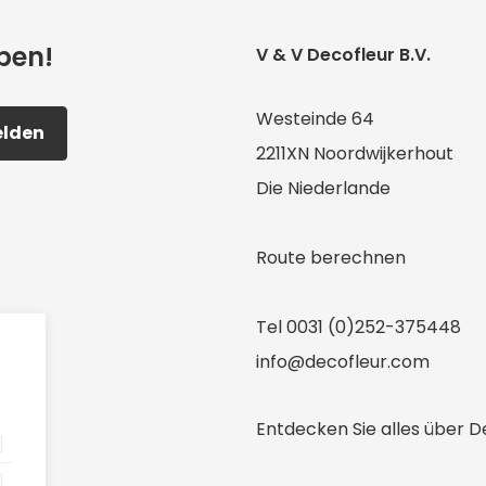
iben!
V & V Decofleur B.V.
Westeinde 64
lden
2211XN Noordwijkerhout
Die Niederlande
Route berechnen
Tel
0031 (0)252-375448
info@decofleur.com
Entdecken Sie alles über D