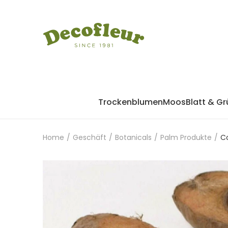
Trockenblumen
Moos
Blatt & Gr
Home
/
Geschäft
/
Botanicals
/
Palm Produkte
/
C