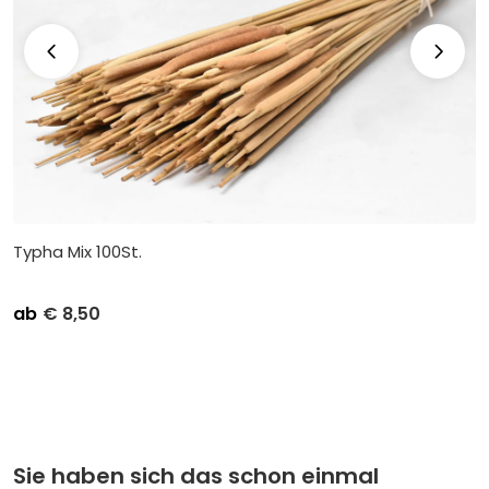
Typha Mix 100St.
ab
€
8,50
Stückpreis
Abnahme
€
9,95
Kleinverpackung pro 1
€
8,50
Großverpackung pro 16
Sie haben sich das schon einmal