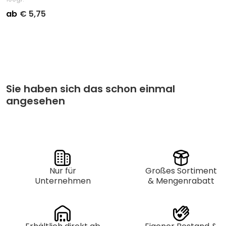
ab
€
5,75
Stückpreis
Abnahme
€
6,50
Kleinverpackung pro 5
€
5,75
Großverpackung pro 25
Sie haben sich das schon einmal
angesehen
Nur für
Großes Sortiment
Unternehmen
& Mengenrabatt