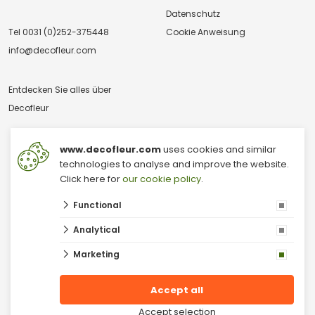
Datenschutz
Tel
0031 (0)252-375448
Cookie Anweisung
info@decofleur.com
Entdecken Sie alles über
Decofleur
www.decofleur.com
uses cookies and similar
technologies to analyse and improve the website.
Click here for
our cookie policy
.
Functional
© 2026 V & V Decofleur B.V.
Großhandel mit Trockenblumen
Analytical
Moss Großhandel
Mooswand
Marketing
Niederländischer Dekorations-Outlet
Getrocknete Blumen
Großhandel für Dekorationsartikel in den Niederlanden
Accept all
Moos
Accept selection
Kunstblumen