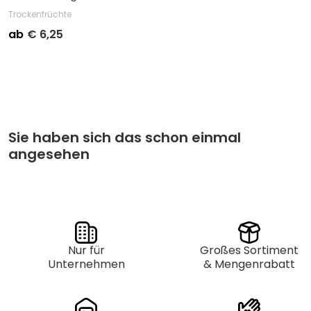
Trockenfrüchte
ab
€
6,25
Stückpreis
Abnahme
€
6,95
Kleinverpackung pro 1
€
6,25
Großverpackung pro 40
Sie haben sich das schon einmal
angesehen
Nur für
Großes Sortiment
Unternehmen
& Mengenrabatt