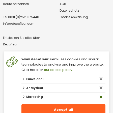
Route berechnen
AGB
Datenschutz
Tel
0031 (0)252-375448
Cookie Anweisung
info@decofleur.com
Entdecken Sie alles über
Decofleur
www.decofleur.com
uses cookies and similar
technologies to analyse and improve the website.
Click here for
our cookie policy
.
Functional
© 2026 V & V Decofleur B.V.
Großhandel mit Trockenblumen
Analytical
Moss Großhandel
Mooswand
Marketing
Niederländischer Dekorations-Outlet
Getrocknete Blumen
Großhandel für Dekorationsartikel in den Niederlanden
Accept all
Moos