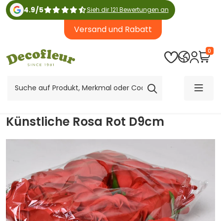
4.9
/
5
Sieh dir 121 Bewertungen an
Versand und Rabatt
0
Künstliche Rosa Rot D9cm