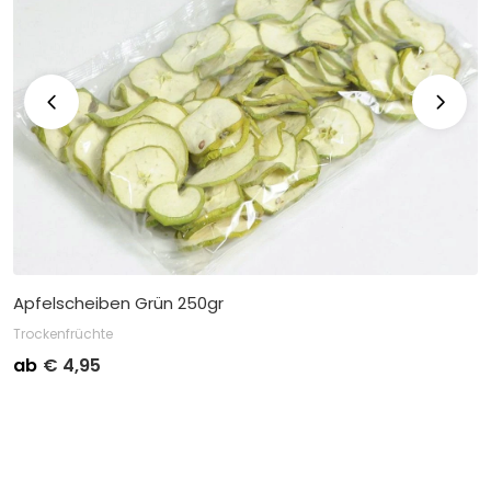
Apfelscheiben Grün 250gr
Trockenfrüchte
ab
€
4,95
Stückpreis
Abnahme
€
5,75
Kleinverpackung pro 1
€
4,95
Großverpackung pro 40