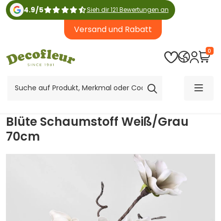
4.9
/
5
Sieh dir 121 Bewertungen an
Versand und Rabatt
0
Blüte Schaumstoff Weiß/Grau
70cm