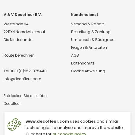
V & V Decofleur B.V.
Kundendienst
Westeinde 64
Versand & Rabatt
2211XN Noordwijkerhout
Bestellung & Zahlung
Die Niederlande
Umtausch & Rückgabe
Fragen & Antworten
Route berechnen
AGB
Datenschutz
Tel
0031 (0)252-375448
Cookie Anweisung
info@decofleur.com
Entdecken Sie alles über
Decofleur
www.decofleur.com
uses cookies and similar
technologies to analyse and improve the website.
Click here for
our cookie policy
.