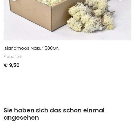
Islandmoos Natur 500Gr.
Präpariert
€
9,50
Stückpreis
Abnahme
€
9,50
pro 1
Sie haben sich das schon einmal
angesehen