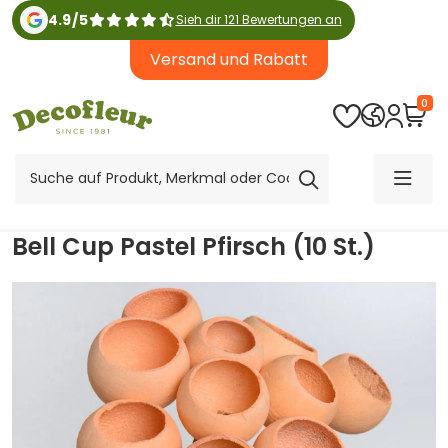
4.9
/
5
Sieh dir 121 Bewertungen an
Versand und Rabatt
0
Bell Cup Pastel Pfirsch (10 St.)