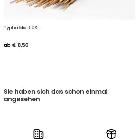
Typha Mix 100St.
ab
€
8,50
Stückpreis
Abnahme
€
9,95
Kleinverpackung pro 1
€
8,50
Großverpackung pro 16
Sie haben sich das schon einmal
angesehen