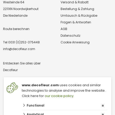
Westeinde 64
Versand & Rabatt
2211XN Noordwijkerhout
Bestellung & Zahlung
Die Niederlande
Umtausch & Rückgabe
Fragen & Antworten
Route berechnen
AGB
Datenschutz
Tel
0031 (0)252-375448
Cookie Anweisung
info@decofleur.com
Entdecken Sie alles über
Decofleur
www.decofleur.com
uses cookies and similar
technologies to analyse and improve the website.
Click here for
our cookie policy
.
Functional
© 2026 V & V Decofleur B.V.
Großhandel mit Trockenblumen
Analytical