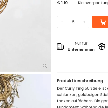
€
1,10
Kleinverpackun
Nur für
Unternehmen
Produktbeschreibung
Der Curly Ting 50 Stiele is
schlanken, goldbeigen Stiel
Locken auffächern. Die gera
Fundament, während die le