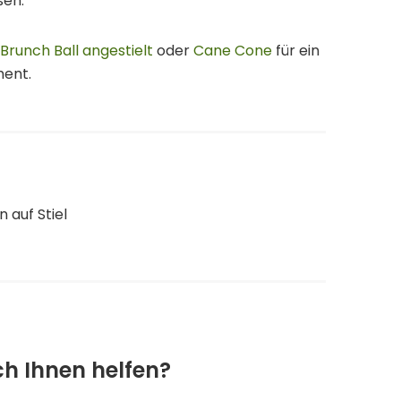
sen.
Brunch Ball angestielt
oder
Cane Cone
für ein
ent.
n auf Stiel
ch Ihnen helfen?