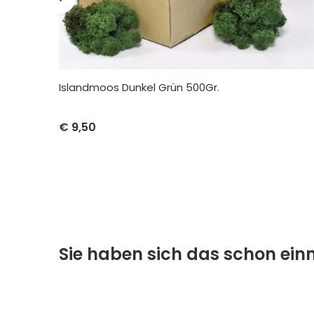
Islandmoos Dunkel Grün 500Gr.
Stückpreis
Abnahme
€
9,50
€
9,50
pro 1
Sie haben sich das schon ei