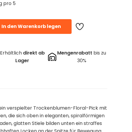
g pro 5
In den Warenkorb legen
Erhältlich
direkt ab
Mengenrabatt
bis zu
Lager
30%
t ein verspielter Trockenblumen-Floral-Pick mit
en, die sich oben in eleganten, spiralförmigen
den, glatten Stiele bilden unten ein straffes
bhaften Locken an der Spitze für Bewegung