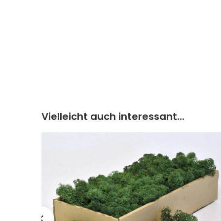
Vielleicht auch interessant...
 pro 50
 pro 400