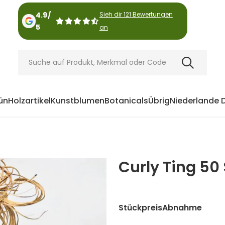
4.9
/
Sieh dir 121 Bewertungen
5
an
ün
Holzartikel
Kunstblumen
Botanicals
Übrig
Niederlande 
Curly Ting 50 
Stückpreis
Abnahme