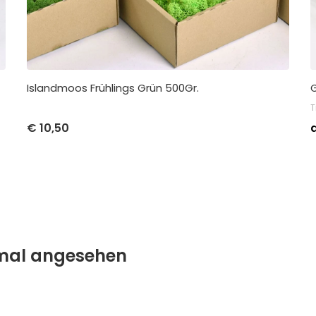
Islandmoos Frühlings Grün 500Gr.
T
Stückpreis
Abnahme
€
10,50
€
10,50
pro 1
nmal angesehen