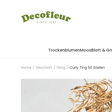
Trockenblumen
Moos
Blatt & Gr
Home
/
Geschäft
/
Übrig
/
Curly Ting 50 Stielen