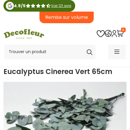
4.9
/
5
Voir 121 avis
Remise sur volume
0
Eucalyptus Cinerea Vert 65cm