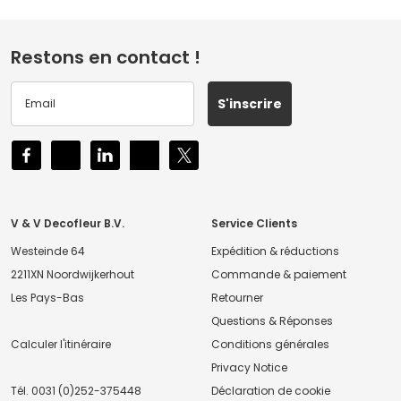
Restons en contact !
S'inscrire
V & V Decofleur B.V.
Service Clients
Westeinde 64
Expédition & réductions
2211XN Noordwijkerhout
Commande & paiement
Les Pays-Bas
Retourner
Questions & Réponses
Calculer l'itinéraire
Conditions générales
Privacy Notice
Tél.
0031 (0)252-375448
Déclaration de cookie