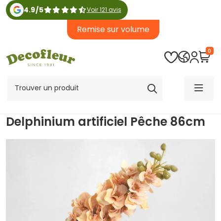
4.9
/
5
Voir 121 avis
Remise sur volume
0
Delphinium artificiel Pêche 86cm