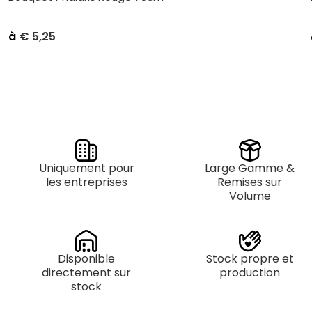
à
€
5,25
Prix ​​unitaire
Achat
€
5,95
Petit Emballage par 5
€
5,25
En vrac par 15
Uniquement pour
Large Gamme &
les entreprises
Remises sur
Volume
Disponible
Stock propre et
directement sur
production
stock