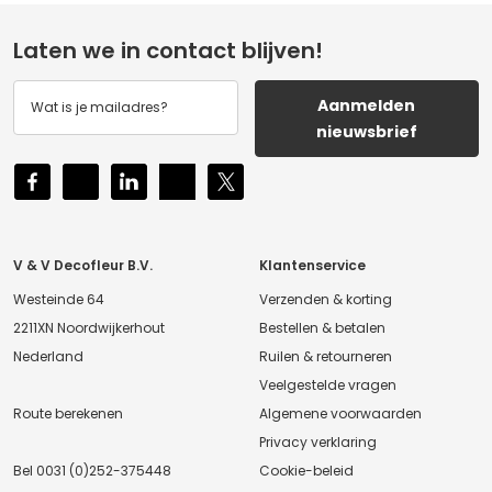
Laten we in contact blijven!
Aanmelden
nieuwsbrief
V & V Decofleur B.V.
Klantenservice
Westeinde 64
Verzenden & korting
2211XN Noordwijkerhout
Bestellen & betalen
Nederland
Ruilen & retourneren
Veelgestelde vragen
Route berekenen
Algemene voorwaarden
Privacy verklaring
Bel
0031 (0)252-375448
Cookie-beleid