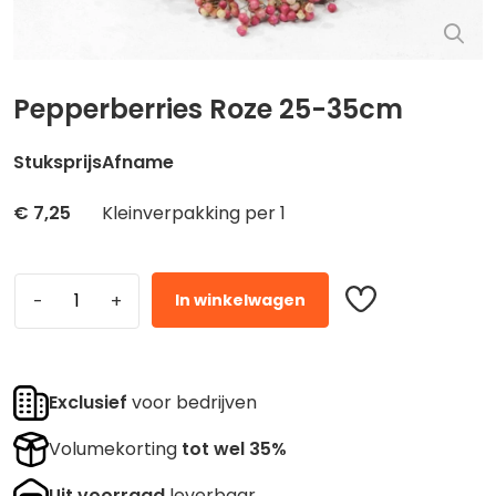
Pepperberries Roze 25-35cm
Stuksprijs
Afname
€
7,25
Kleinverpakking per 1
In winkelwagen
Exclusief
voor bedrijven
Volumekorting
tot wel 35%
Uit voorraad
leverbaar