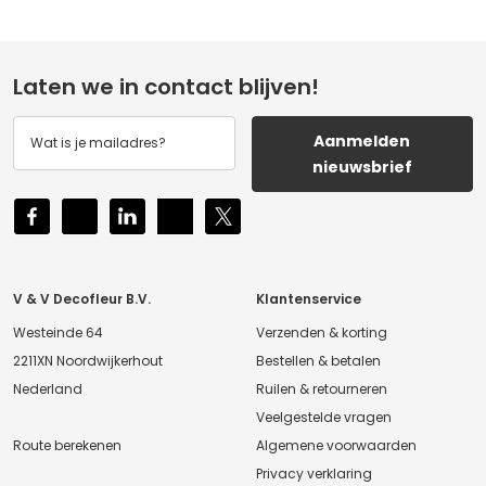
Laten we in contact blijven!
Aanmelden
nieuwsbrief
V & V Decofleur B.V.
Klantenservice
Westeinde 64
Verzenden & korting
2211XN Noordwijkerhout
Bestellen & betalen
Nederland
Ruilen & retourneren
Veelgestelde vragen
Route berekenen
Algemene voorwaarden
Privacy verklaring