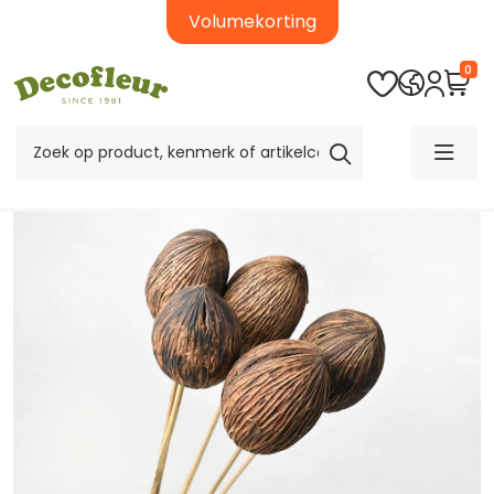
Volumekorting
0