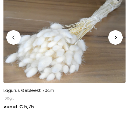
Lagurus Gebleekt 70cm
100gr.
vanaf
€
5,75
Stuksprijs
Afname
€
6,50
Kleinverpakking per 5