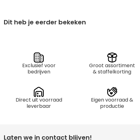
€
5,75
Grootverpakking per 25
Dit heb je eerder bekeken
Exclusief voor
Groot assortiment
bedrijven
& staffelkorting
Direct uit voorraad
Eigen voorraad &
leverbaar
productie
Laten we in contact blijven!