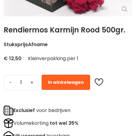
Rendiermos Karmijn Rood 500gr.
Stuksprijs
Afname
€
12,50
Kleinverpakking per 1
In winkelwagen
Exclusief
voor bedrijven
Volumekorting
tot wel 35%
Uit voorraad
leverbaar