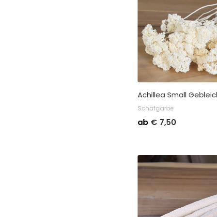
Achillea Small Geblei
Schafgarbe
ab
€
7,50