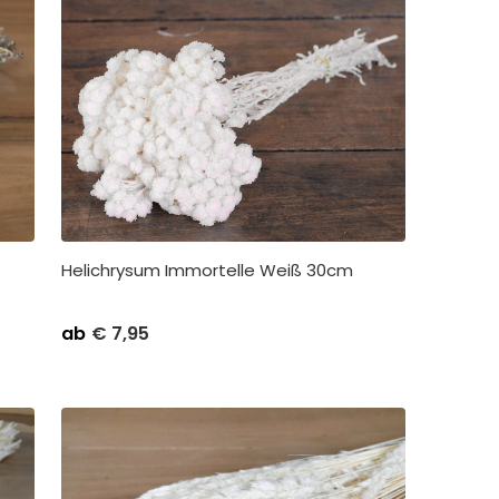
Helichrysum Immortelle Weiß 30cm
me
Stückpreis
Abnahme
ab
€
7,95
rpackung pro 5
€
8,50
Kleinverpackung pro 5
packung pro 30
€
7,95
Großverpackung pro 25