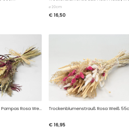
⌀ 20cm
Stückpreis
Abnah
Stückpreis
Abnahme
€
16,50
€
16,50
pro 1
€
14,95
pro 1
Trockenblumenstrauß Rosa Weiß 55
Trockenblumenstrauß Pampas Rosa Weiß
Stückpreis
Abnah
Stückpreis
Abnahme
€
16,95
€
16,95
pro 1
€
17,95
pro 1