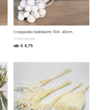
Craspedia Gebleicht 15St. 40cm
Trommelstock
me
Stückpreis
Abnahme
ab
€
6,75
rpackung pro 5
€
7,50
Kleinverpackung pro 5
packung pro 25
€
6,75
Großverpackung pro 35