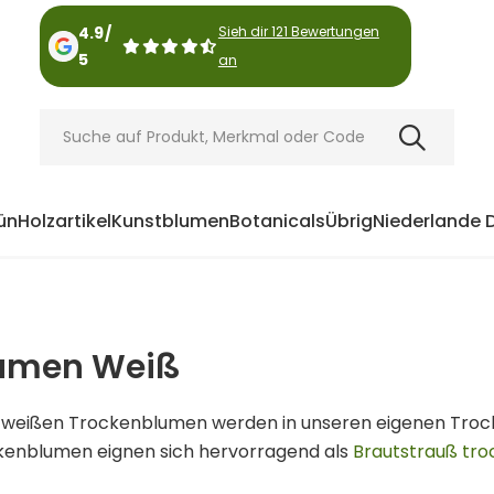
4.9
/
Sieh dir 121 Bewertungen
5
an
ün
Holzartikel
Kunstblumen
Botanicals
Übrig
Niederlande 
umen Weiß
n weißen Trockenblumen werden in unseren eigenen Troc
kenblumen eignen sich hervorragend als
Brautstrauß tr