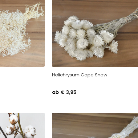
Helichrysum Cape Snow
Stückpreis
Abnahme
Stückpreis
Abnah
ab
€
3,95
€
8,95
Kleinverpackung pro 1
€
4,75
Kleinve
€
7,95
Großverpackung pro 10
€
3,95
Großver