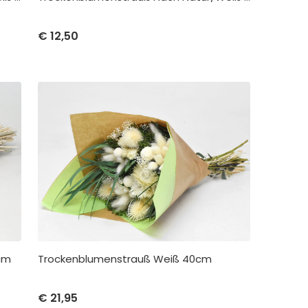
me
Stückpreis
Abnahme
€
12,50
€
12,50
pro 1
Trockenblumenstrauß Weiß 40cm
cm
Stückpreis
Abnahme
me
€
21,95
€
21,95
pro 1