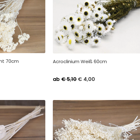
cht 70cm
Acroclinium Weiß 60cm
Stückpreis
Abnahme
Stückpreis
Abnah
ab
€
5,10
€
4,00
€
8,50
Kleinverpackung pro 1
€
4,50
Kleinve
€
7,50
Großverpackung pro 21
€
4,00
Großver