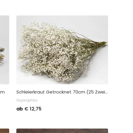
cm
Schleierkraut Getrocknet 70cm (25 Zweige)
Gypsophila
me
Stückpreis
Abnahme
ab
€
12,75
€
14,50
Kleinverpackung pro 1
€
12,75
Großverpackung pro 6