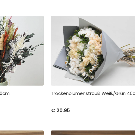
Trockenblumenstrauß Weiß/Grün 40
60cm
Stückpreis
Abnah
Stückpreis
Abnahme
€
20,95
€
20,95
pro 1
€
25,00
pro 1