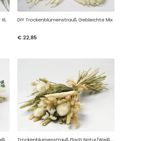
 XL
DIY Trockenblümenstrauß Gebleichte Mix
me
Stückpreis
Abnahme
€
22,85
€
22,85
pro 1
Trockenblumenstrauß Flach Natur/Weiß 40cm
Trockenblumenstrauß Flach Natur/Weiß 55cm