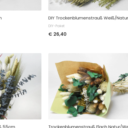
m
DIY Trockenblumenstrauß Weiß/Natur
DIY-Paket
Stückpreis
Abnahme
Stückpreis
Abnah
€
26,40
€
7,95
Kleinverpackung pro 5
€
26,40
pro 1
€
6,95
Großverpackung pro 20
iß 55cm