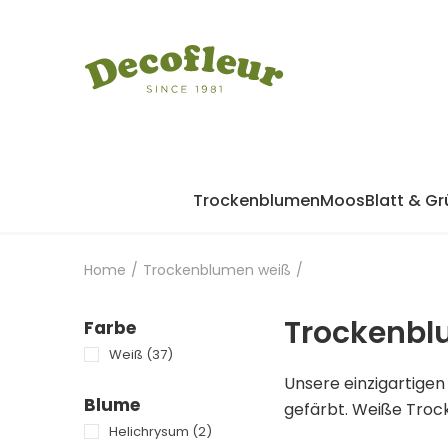
Trockenblumen
Moos
Blatt & Gr
Home
/
Trockenblumen weiß
/
Trockenbl
Farbe
Weiß
(37)
Unsere einzigartige
Blume
gefärbt. Weiße Troc
Helichrysum
(2)