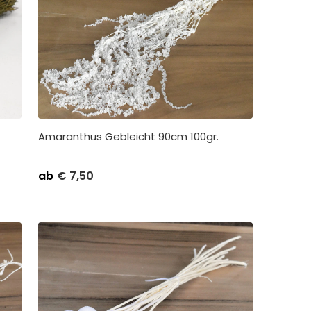
Amaranthus Gebleicht 90cm 100gr.
me
Stückpreis
Abnahme
ab
€
7,50
rpackung pro 5
€
8,50
Kleinverpackung pro 1
packung pro 30
€
7,50
Großverpackung pro 30