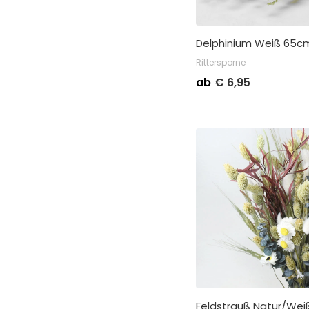
Delphinium Weiß 65c
Rittersporne
ab
€
6,95
Feldstrauß Natur/We