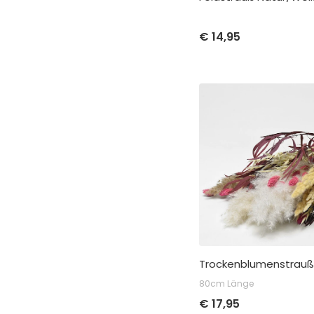
€
14,95
80cm Länge
€
17,95