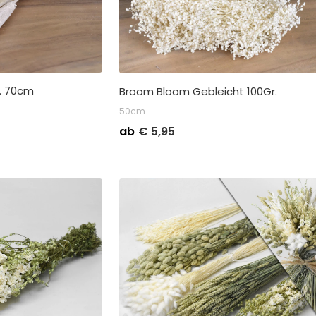
t. 70cm
Broom Bloom Gebleicht 100Gr.
50cm
Stückpreis
Abnahme
Stückpreis
Abnah
ab
€
5,95
€
3,75
Kleinverpackung pro 5
€
6,75
Kleinve
€
3,25
Großverpackung pro 50
€
5,95
Großver