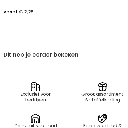
vanaf
€
2,25
Stuksprijs
Afname
€
2,70
Kleinverpakking per 5
€
2,25
Grootverpakking per 50
Dit heb je eerder bekeken
Exclusief voor
Groot assortiment
bedrijven
& staffelkorting
Direct uit voorraad
Eigen voorraad &