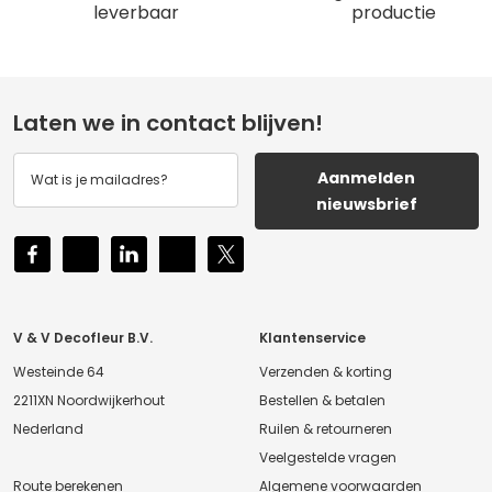
leverbaar
productie
Laten we in contact blijven!
Aanmelden
nieuwsbrief
V & V Decofleur B.V.
Klantenservice
Westeinde 64
Verzenden & korting
2211XN Noordwijkerhout
Bestellen & betalen
Nederland
Ruilen & retourneren
Veelgestelde vragen
Route berekenen
Algemene voorwaarden