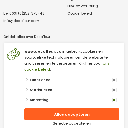
Privacy verklaring
Bel
0031 (0)252-375448
Cookie-beleid
info@decofleur.com
Ontdek alles over Decofleur
www.decofleur.com
gebruikt cookies en
soortgelijke technologieën om de website te
analyseren en te verbeteren Klik hier voor
ons
cookie beleid
.
Functioneel
© 2026 V & V Decofleur B.V.
Droogbloemen groothandel
Statistieken
Mos groothandel
Moswand
Marketing
Droogbloemen
Decoratie groothandel
Mos
Alles accepteren
Kunstbloemen
Groothandel Kunstbloemen
Selectie accepteren